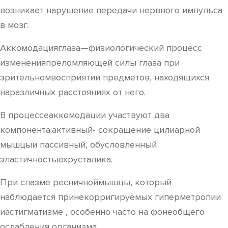
возникает нарушение передачи нервного импульса
в мозг.
Аккомодацияглаза—физиологический процесс
измененияпреломляющей силы глаза при
зрительномвосприятии предметов, находящихся
наразличных расстояниях от него.
В процессеаккомодации участвуют два
компонента:активный- сокращение цилиарной
мышцыи пассивный, обусловленный
эластичностьюхрусталика.
При спазме ресничноймышцы, который
наблюдается принекорригируемых гиперметропии
иастигматизме , особенно часто на фонеобщего
ослабления организма