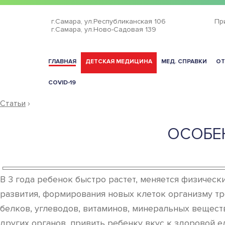
г.Самара,
ул.Республиканская 106
Пр
г.Самара,
ул.Ново-Садовая 139
ГЛАВНАЯ
ДЕТСКАЯ МЕДИЦИНА
МЕД. СПРАВКИ
ОТ
COVID-19
Статьи
›
ОСОБЕН
В 3 года ребенок быстро растет, меняется физическ
развития, формирования новых клеток организму тр
белков, углеводов, витаминов, минеральных вещест
других органов, привить ребенку вкус к здоровой е