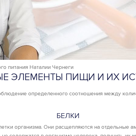
го питания Наталии Чернеги
Е ЭЛЕМЕНТЫ ПИЩИ И ИХ И
облюдение определенного соотношения между колич
БЕЛКИ
клетки организма. Они расщепляются на отдельные а
не содержатся в организме человека, получить их м