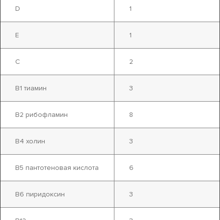
D
1
E
1
C
2
B1 тиамин
3
B2 рибофламин
8
B4 холин
3
B5 пантотеновая кислота
6
B6 пиридоксин
3