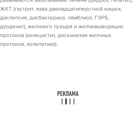
развиваются заболевания: печени (цирроз, гепатит),
ЖКТ (гастрит, язва двенадцатиперстной кишки,
диспепсия, дисбактериоз, лямблиоз, ГЭРБ,
дуоденит), желчного пузыря и желчевыводящих
протоков (холецистит, дискинезия желчных
протоков, холелитиаз).