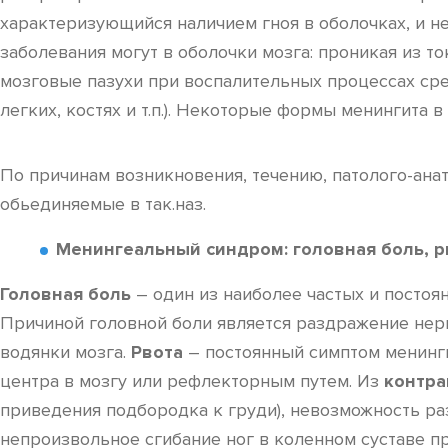
характеризующийся наличием гноя в оболочках, и н
заболевания могут в оболочки мозга: проникая из т
мозговые пазухи при воспалительных процессах сред
легких, костях и т.п.). Некоторые формы менингита
По причинам возникновения, течению, патолого-ана
обьединяемые в так.наз.
Менингеальный синдром:
головная боль, 
Головная боль
– один из наиболее частых и постоя
Причиной головной боли является раздражение нер
водянки мозга.
Рвота
– постоянный симптом менинги
центра в мозгу или рефлекторным путем. Из
контра
приведения подбородка к груди), невозможность раз
непроизвольное сгибание ног в коленном суставе п