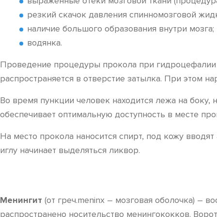
выраженные отеки мозговой ткани (процедура
резкий скачок давления спинномозговой жидк
наличие большого образования внутри мозга;
водянка.
Проведение процедуры прокола при гидроцефалии и 
распространяется в отверстие затылка. При этом н
Во время пункции человек находится лежа на боку, 
обеспечивает оптимальную доступность в месте прок
На место прокола наносится спирт, под кожу вводят
иглу начинает выделяться ликвор.
Менингит
(от греч.meninx – мозговая оболочка) – 
распространено носительство менингококков. Ворот