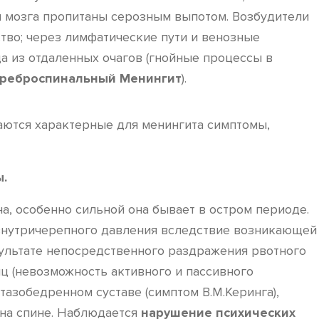
и мозга пропитаны серозным выпотом. Возбудители
ство; через лимфатические пути и венозные
а из отдаленных очагов (гнойные процессы в
реброспинальный Менингит
).
аются характерные для менингита симптомы,
ы.
а, особенно сильной она бывает в остром периоде.
 внутричерепного давления вследствие возникающей
зультате непосредственного раздражения рвотного
ц (невозможность активного и пассивного
тазобедренном суставе (симптом В.М.Керинга),
 на спине. Наблюдается
нарушение психических