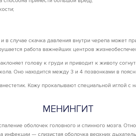
 способна принести большой вред);
ости;
в случае скачка давления внутри черепа может прив
арушается работа важнейших центров жизнеобеспече
наклоняет голову к груди и приводит к животу согну
ола. Оно находится между 3 и 4 позвонками в поясни
 анестетик. Кожу прокалывают специальной иглой с н
МЕНИНГИТ
воспаление оболочек головного и спинного мозга. О
а инфекции — слизистая оболочка верхних дыхатель