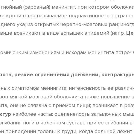
егнойный (серозный) менингит, при котором оболочк
ока крови в так называемое подпаутинное пространо
него уха; из открытых черепно-мозговых ран; иногд
 в виде возникают в виде вспышек эпидемий (напр.
Це
томичечким изменениям и исходам менингита встреч
рвота, резкие ограничения движений, контрактур
нных симптомов менингита; интенсивность ее различн
вов мягкой мозговой оболочки, а также повышение
та, она не связана с приемом пищи; возникает в ре
ктур
наиболее часты: оцепенелость затылочных мыш
гибания ноги в коленном суставе при ее сгибании в 
ри приведении головы к груди, когда больной лежит