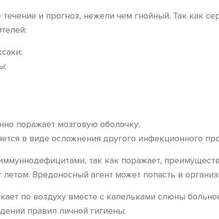
 течение и прогноз, нежели чем гнойный. Так как с
телей:
ксаки;
ы;
нно поражает мозговую оболочку;
ется в виде осложнения другого инфекционного про
иммуннодефицитами, так как поражает, преимуществе
 летом. Вредоносный агент может попасть в органи
кает по воздуху вместе с капельками слюны больног
дении правил личной гигиены;