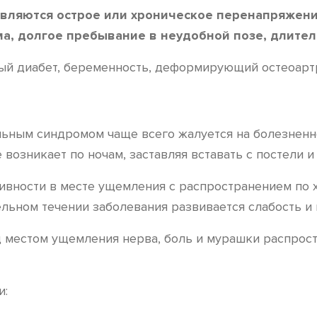
вляются острое или хроническое перенапряжени
ма, долгое пребывание в неудобной позе, длител
ый диабет, беременность, деформирующий остеоартр
ьным синдромом чаще всего жалуется на болезненно
возникает по ночам, заставляя вставать с постели и
ивности в месте ущемления с распространением по 
льном течении заболевания развивается слабость и
местом ущемления нерва, боль и мурашки распростр
и: