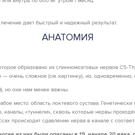
или внутрь по 600 мг утром 1 месяц;
лечение дает быстрый и надежный результат.
АНАТОМИЯ
оторое образовано из спинномозговых нервов С5-Th1
 — очень сложное (см. картинку), но, одновременно,
, но они нам менее важны.
бое место: область локтевого сустава. Генетически 
о, каналы, «туннели», сквозь которые нервы проходя
сах происходит сдавление нерва в канале с соотве
огие из них были описаны в 19, начале 20 века,