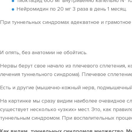
Тиоктацид 600 мг внутривенно капельно № 10 
Нейромидин по 20 мг 3 раза в день 1 месяц.
При туннельных синдромах адекватное и грамотное 
И опять, без анатомии не обойтись.
Нервы берут свое начало из плечевого сплетения, к
лечения туннельного синдрома). Плечевое сплетение
Есть и другие (мышечно-кожный нерв, подмышечный)
На картинке мы сразу видим наиболее очевидное сла
существует несколько «узких» мест. Это, как правил
туннельным синдромом. При воспалительных процес
Как видим, туннельных синдромов множество. Мн