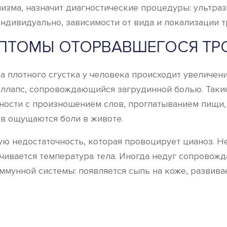
низма, назначит диагностические процедуры: ультра
ндивидуально, зависимости от вида и локализации т
ПТОМЫ ОТОРВАВШЕГОСЯ ТР
ва плотного сгустка у человека происходит увеличен
оллапс, сопровождающийся загрудинной болью. Таки
ности с произношением слов, проглатыванием пищи, 
ов ощущаются боли в животе.
ю недостаточность, которая провоцирует цианоз. Н
чивается температура тела. Иногда недуг сопровожд
ммунной системы: появляется сыпь на коже, развива