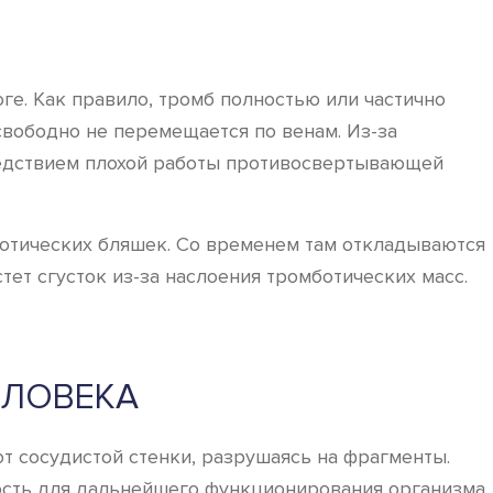
оге. Как правило, тромб полностью или частично
свободно не перемещается по венам. Из-за
ледствием плохой работы противосвертывающей
ротических бляшек. Со временем там откладываются
ет сгусток из-за наслоения тромботических масс.
ЕЛОВЕКА
от сосудистой стенки, разрушаясь на фрагменты.
ость для дальнейшего функционирования организма.