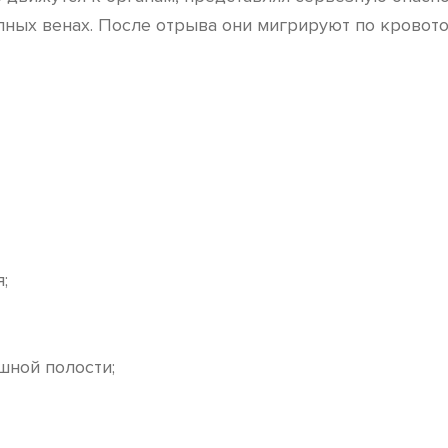
ых венах. После отрыва они мигрируют по кровотоку
;
шной полости;