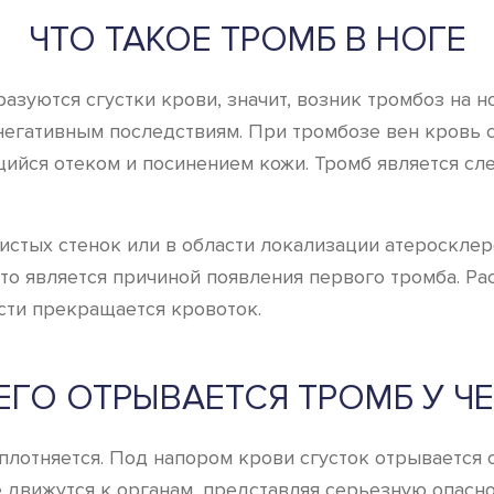
ЧТО ТАКОЕ ТРОМБ В НОГЕ
азуются сгустки крови, значит, возник тромбоз на н
 негативным последствиям. При тромбозе вен кровь 
щийся отеком и посинением кожи. Тромб является с
истых стенок или в области локализации атероскле
о является причиной появления первого тромба. Раст
сти прекращается кровоток.
ЧЕГО ОТРЫВАЕТСЯ ТРОМБ У Ч
плотняется. Под напором крови сгусток отрывается 
 движутся к органам, представляя серьезную опасн