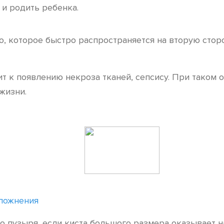
и родить ребенка.
 которое быстро распространяется на вторую сторону
т к появлению некроза тканей, сепсису. При таком
жизни.
сложнения
 пузыря, если киста большого размера оказывает н