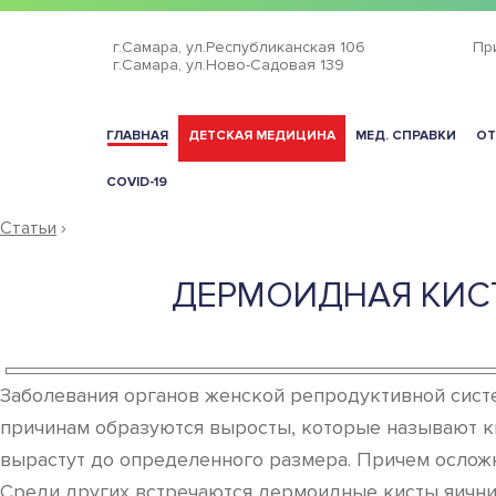
г.Самара,
ул.Республиканская 106
Пр
г.Самара,
ул.Ново-Садовая 139
ГЛАВНАЯ
ДЕТСКАЯ МЕДИЦИНА
МЕД. СПРАВКИ
ОТ
COVID-19
Статьи
›
ДЕРМОИДНАЯ КИСТ
Заболевания органов женской репродуктивной сист
причинам образуются выросты, которые называют кис
вырастут до определенного размера. Причем осложн
Среди других встречаются дермоидные кисты яичник