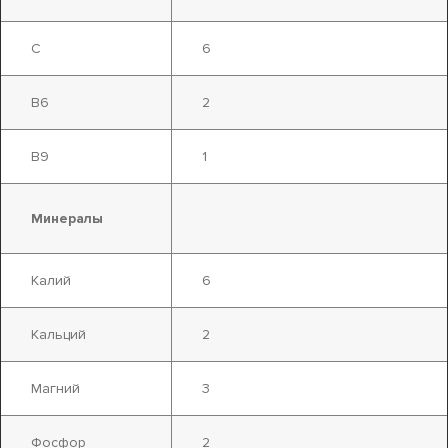
С
6
В6
2
В9
1
Минералы
Калий
6
Кальций
2
Магний
3
Фосфор
2