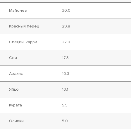
Майонез
30.0
Красный перец
29.8
Специи, карри
22.0
Соя
17.3
Арахис
10.3
Яйцо
10.1
Курага
5.5
Оливки
5.0