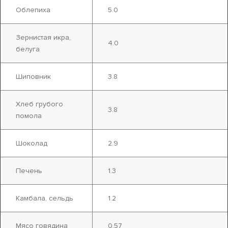
Облепиха
5.0
Зернистая икра,
4.0
белуга
Шиповник
3.8
Хлеб грубого
3.8
помола
Шоколад
2.9
Печень
1.3
Камбала, сельдь
1.2
Мясо говядина
0.57