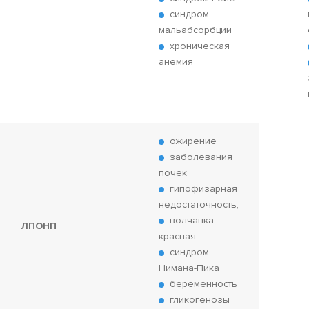
синдром
мальабсорбции
хроническая
анемия
ожирение
заболевания
почек
гипофизарная
недостаточность;
волчанка
ЛПОНП
красная
синдром
Нимана-Пика
беременность
гликогенозы