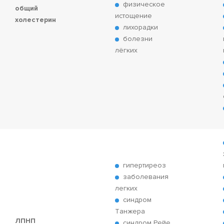
физическое
общий
истощение
холестерин
лихорадки
болезни
лёгких
гипертиреоз
заболевания
легких
синдром
Tанжера
ЛПНП
синдром Рейе