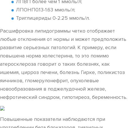
ЛПВП более чем 1 ммоль/л;
ЛПОНП0.13-1.63 ммоль/л;
Триглицериды 0-2.25 ммоль/л.
Расшифровка липидограммы четко отображает
любые отклонения от нормы и может предположить
развитие серьезных патологий. К примеру, если
повышена норма холестерина, то это помимо
атеросклероза говорит о таких болезнях, как
ишемия, цирроз печени, болезнь Гирке, поликистоз
яичников, гломерулонефрит, опухолевые
новообразования в поджелудочной железе,
нефротический синдром, гипотиреоз, беременность.
Повышенные показатели наблюдаются при
употреблении бета блокаторов, тиазидных