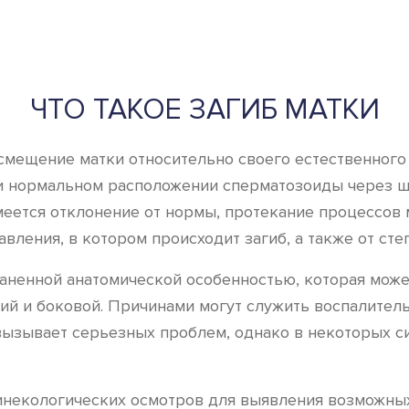
ЧТО ТАКОЕ ЗАГИБ МАТКИ
смещение матки относительно своего естественного 
и нормальном расположении сперматозоиды через ше
меется отклонение от нормы, протекание процессов 
вления, в котором происходит загиб, а также от сте
раненной анатомической особенностью, которая може
ний и боковой. Причинами могут служить воспалител
 вызывает серьезных проблем, однако в некоторых с
некологических осмотров для выявления возможных 