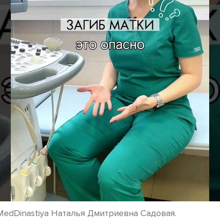
MedDinastiya Наталья Дмитриевна Садовая.