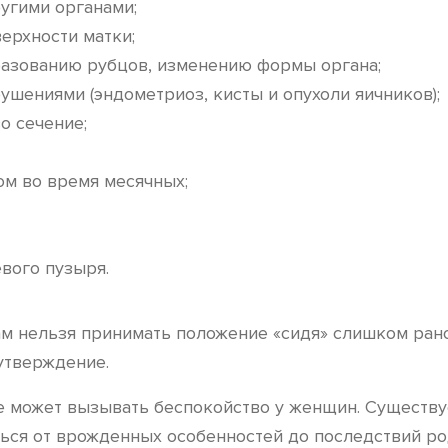
угими органами;
ерхности матки;
азованию рубцов, изменению формы органа;
ушениями (эндометриоз, кисты и опухоли яичников);
о сечение;
ом во время месячных;
вого пузыря.
м нельзя принимать положение «сидя» слишком рано,
утверждение.
е может вызывать беспокойство у женщин. Существуе
ться от врожденных особенностей до последствий р