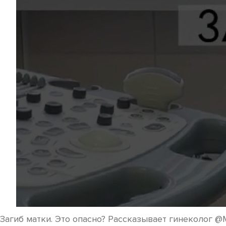
Загиб матки. Это опасно? Рассказывает гинеколог @