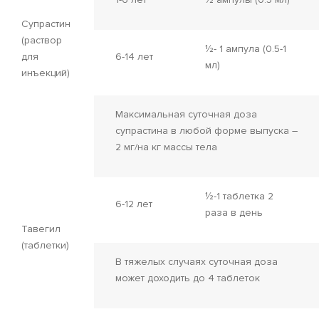
Супрастин
(раствор
½- 1 ампула (0.5-1
для
6-14 лет
мл)
инъекций)
Максимальная суточная доза
супрастина в любой форме выпуска –
2 мг/на кг массы тела
½-1 таблетка 2
6-12 лет
раза в день
Тавегил
(таблетки)
В тяжелых случаях суточная доза
может доходить до 4 таблеток