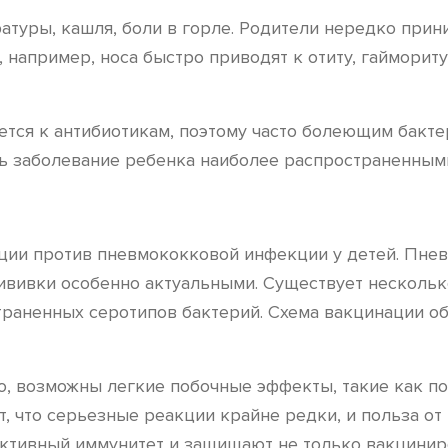
атуры, кашля, боли в горле. Родители нередко прин
, например, носа быстро приводят к отиту, гайморит
тся к антибиотикам, поэтому часто болеющим бакт
ь заболевание ребенка наиболее распространенными
ии против пневмококковой инфекции у детей. Пнев
 прививки особенно актуальными. Существует нескол
раненных серотипов бактерий. Схема вакцинации об
, возможны легкие побочные эффекты, такие как пок
 что серьезные реакции крайне редки, и польза от
ктивный иммунитет и защищают не только вакцинир