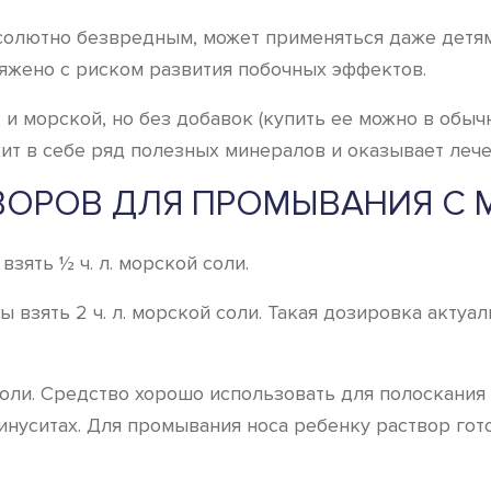
солютно безвредным, может применяться даже детям
яжено с риском развития побочных эффектов.
к и морской, но без добавок (купить ее можно в обы
жит в себе ряд полезных минералов и оказывает леч
ВОРОВ ДЛЯ ПРОМЫВАНИЯ С
зять ½ ч. л. морской соли.
 взять 2 ч. л. морской соли. Такая дозировка акту
 соли. Средство хорошо использовать для полоскания
нуситах. Для промывания носа ребенку раствор готов