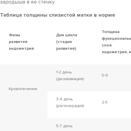
зародыша в ее стенку.
Таблица толщины слизистой матки в норме
Толщина
Фазы
Дни цикла
функциональ
развития
(стадии
слоя
эндометрия
развития)
эндометрия, 
1-2 день
5-9
(десквамация)
Кровотечение
3-4 день
2-5
(регенерация)
5-7 день