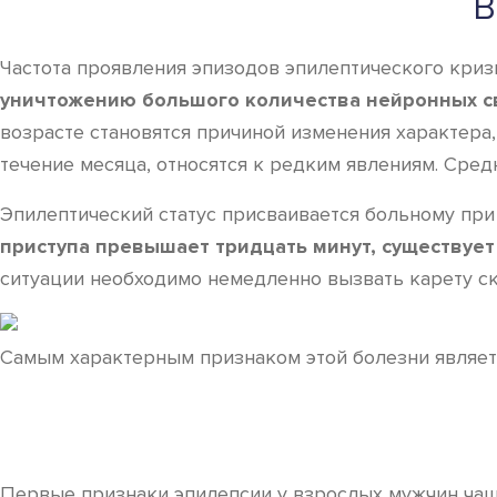
В
Частота проявления эпизодов эпилептического криз
уничтожению большого количества нейронных св
возрасте становятся причиной изменения характера
течение месяца, относятся к редким явлениям. Сред
Эпилептический статус присваивается больному при 
приступа превышает тридцать минут, существует
ситуации необходимо немедленно вызвать карету с
Самым характерным признаком этой болезни являе
Первые признаки эпилепсии у взрослых мужчин чащ