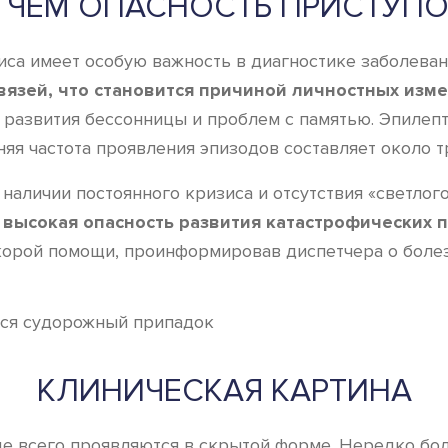
 ЧЕМ ОПАСНОСТЬ ПРИСТУП
иса имеет особую важность в диагностике заболеван
язей, что становится причиной личностных изме
, развития бессонницы и проблем с памятью. Эпилеп
няя частота проявления эпизодов составляет около т
наличии постоянного кризиса и отсутствия «светлог
 высокая опасность развития катастрофических 
корой помощи, проинформировав диспетчера о болез
тся судорожный припадок
КЛИНИЧЕСКАЯ КАРТИНА
е всего проявляются в скрытой форме. Нередко бол