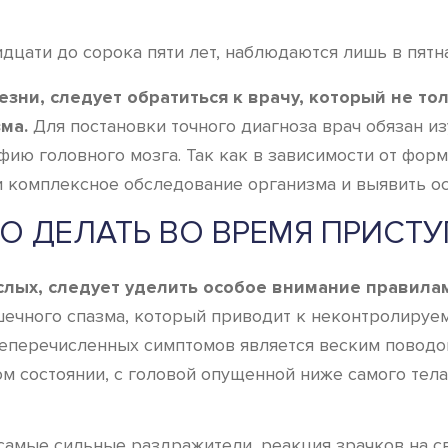
дцати до сорока пяти лет, наблюдаются лишь в пятн
зни, следует обратиться к врачу, который не то
ма.
Для постановки точного диагноза врач обязан из
ию головного мозга. Так как в зависимости от фор
ти комплексное обследование организма и выявить о
О ДЕЛАТЬ ВО ВРЕМЯ ПРИСТ
ослых, следует уделить особое внимание правила
ышечного спазма, который приводит к неконтролиру
шеперечисленных симптомов является веским поводо
м состоянии, с головой опущенной ниже самого тела
 самые сильные раздражители, реакция зрачков на с