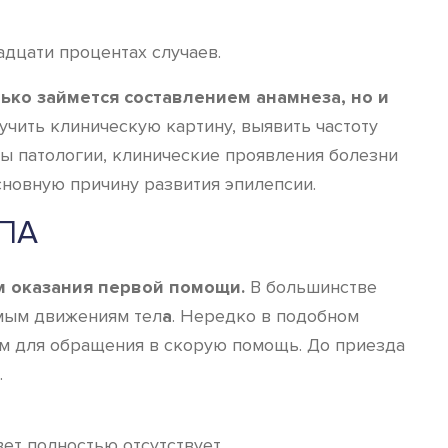
адцати процентах случаев.
лько займется составлением анамнеза, но и
учить клиническую картину, выявить частоту
мы патологии, клинические проявления болезни
сновную причину развития эпилепсии.
УПА
м оказания первой помощи.
В большинстве
емым движениям тел
а
. Нередко в подобном
м для обращения в скорую помощь. До приезда
.
вет полностью отсутствует