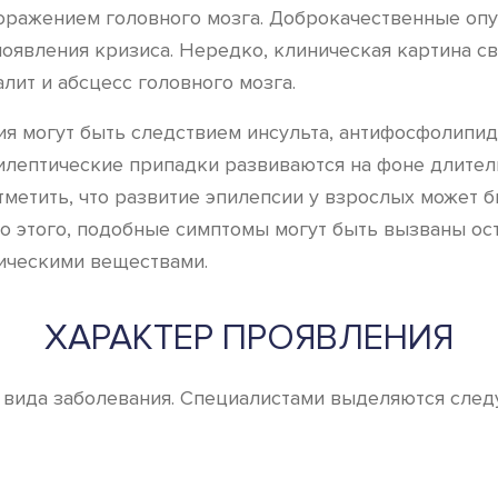
оражением головного мозга. Доброкачественные опух
явления кризиса. Нередко, клиническая картина св
лит и абсцесс головного мозга.
ния могут быть следствием инсульта, антифосфолипи
илептические припадки развиваются на фоне длител
тметить, что развитие эпилепсии у взрослых может
о этого, подобные симптомы могут быть вызваны о
ическими веществами.
ХАРАКТЕР ПРОЯВЛЕНИЯ
е вида заболевания. Специалистами выделяются сле