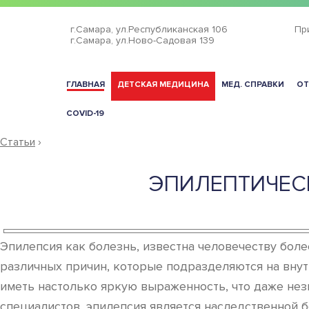
г.Самара,
ул.Республиканская 106
Пр
г.Самара,
ул.Ново-Садовая 139
ГЛАВНАЯ
ДЕТСКАЯ МЕДИЦИНА
МЕД. СПРАВКИ
ОТ
COVID-19
Статьи
›
ЭПИЛЕПТИЧЕС
Эпилепсия как болезнь, известна человечеству бол
различных причин, которые подразделяются на внутр
иметь настолько яркую выраженность, что даже нез
специалистов, эпилепсия является наследственной 