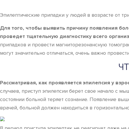
Эпилептические припадки у людей в возрасте от три
Для того, чтобы выявить причину появления боле
проведет тщательную диагностику всего организ
припадков и провести магниторезонансную томограф
могут значительно отличаться, очень важно провес
ЧТ
Рассматривая, как проявляется эпилепсия у взр
случаев, приступ эпилепсии берет свое начало с м
состоянии больной теряет сознание. Появление вы
врачей, больной должен находиться в горизонтально
В период приступа эпилептик не реагирует даже на