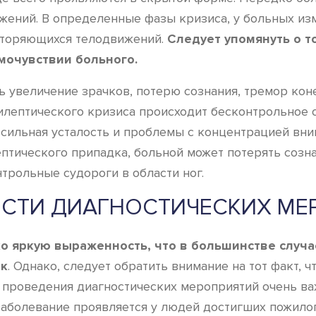
ий. В определенные фазы кризиса, у больных измен
вторяющихся телодвижений.
Следует упомянуть о т
амочувствии больного.
 увеличение зрачков, потерю сознания, тремор кон
пилептического кризиса происходит бесконтрольное
, сильная усталость и проблемы с концентрацией вн
птического припадка, больной может потерять созна
рольные судороги в области ног.
СТИ ДИАГНОСТИЧЕСКИХ МЕ
о яркую выраженность, что в большинстве случа
ик
. Однако, следует обратить внимание на тот факт, 
я проведения диагностических мероприятий очень ва
аболевание проявляется у людей достигших пожилог