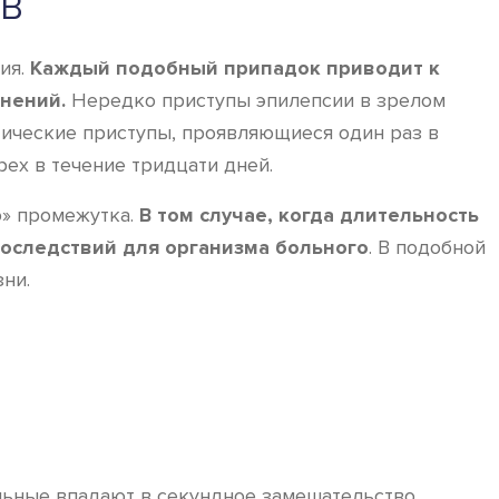
ОВ
ия.
Каждый подобный припадок приводит к
нений.
Нередко приступы эпилепсии в зрелом
тические приступы, проявляющиеся один раз в
рех в течение тридцати дней.
о» промежутка.
В том случае, когда длительность
последствий для организма больного
. В подобной
ни.
ьные впадают в секундное замешательство,