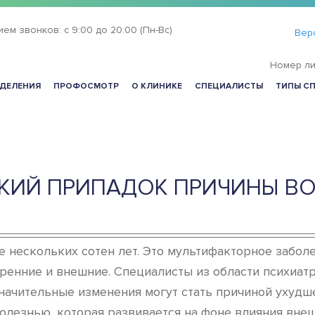
ием звонков:
с 9:00 до 20:00 (Пн-Вс)
Вер
Номер ли
ДЕЛЕНИЯ
ПРОФОСМОТР
О КЛИНИКЕ
СПЕЦИАЛИСТЫ
ТИПЫ С
КИЙ ПРИПАДОК ПРИЧИНЫ В
ее нескольких сотен лет. Это мультифакторное забо
енние и внешние. Специалисты из области психиатри
начительные изменения могут стать причиной ухудш
болезнью, которая развивается на фоне влияния вн