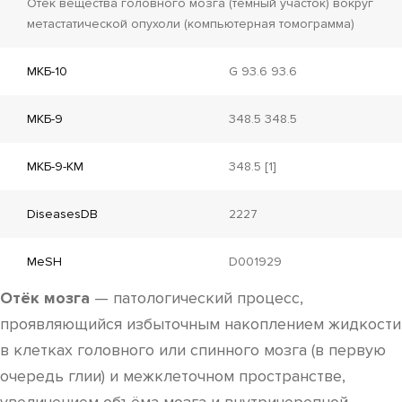
Отёк вещества головного мозга (тёмный участок) вокруг
метастатической опухоли (компьютерная томограмма)
МКБ-10
G 93.6 93.6
МКБ-9
348.5 348.5
МКБ-9-КМ
348.5 [1]
DiseasesDB
2227
MeSH
D001929
Отёк мозга
— патологический процесс,
проявляющийся избыточным накоплением жидкости
в клетках головного или спинного мозга (в первую
очередь глии) и межклеточном пространстве,