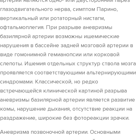
артерии являются одно- или двусторонний парез
глазодвигательного нерва, симптом Парино,
вертикальный или ротаторный нистагм,
офтальмоплегия. При разрыве аневризмы
базилярной артерии возможны ишемические
нарушения в бассейне задней мозговой артерии в
виде гомонимной гемианопсии или корковой
слепоты. Ишемия отдельных структур ствола мозга
проявляется соответствующими альтернирующими
синдромами. Классической, но редко
встречающейся клинической картиной разрыва
аневризмы базилярной артерии является развитие
комы, нарушение дыхания, отсутствие реакции на
раздражение, широкие без фотореакции зрачки.
Аневризма позвоночной артерии. Основными