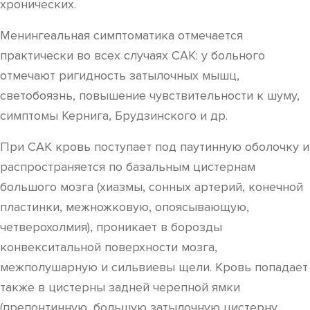
хронических.
Менингеальная симптоматика отмечается
практически во всех случаях САК: у больного
отмечают ригидность затылочных мышц,
светобоязнь, повышение чувствительности к шуму,
симптомы Кернига, Брудзинского и др.
При САК кровь поступает под паутинную оболочку и
распространяется по базальным цистернам
большого мозга (хиазмы, сонных артерий, конечной
пластинки, межножковую, опоясывающую,
четверохолмия), проникает в борозды
конвекситальной поверхности мозга,
межполушарную и сильвиевы щели. Кровь попадает
также в цистерны задней черепной ямки
(препонтинную, большую затылочную цистерну,