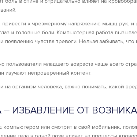
т боль в спине и отрицательно влияет на кровообра
ваний.
привести к чрезмерному напряжению мышц рук, и ше
 глаз и головные боли. Компьютерная работа вызыва
 появлению чувства тревоги. Нельзя забывать, что 
но пользователи младшего возраста чаще всего стр
ли изучают непроверенный контент.
и на организм человека, важно понимать, какой вр
А – ИЗБАВЛЕНИЕ ОТ ВОЗНИ
ед компьютером или смотрит в свой мобильник, полож
дение тела в одной позе влияет на процессы крово