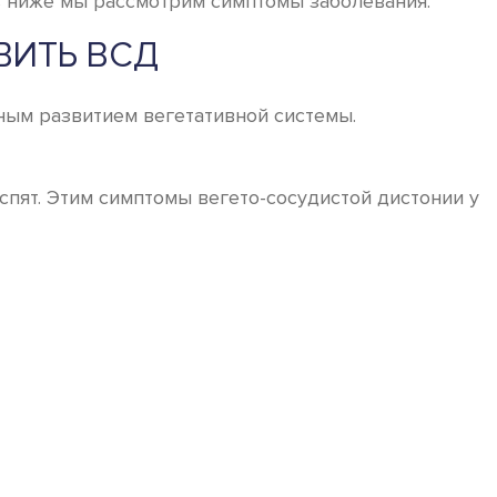
ть ниже мы рассмотрим симптомы заболевания.
ВИТЬ ВСД
ным развитием вегетативной системы.
спят. Этим симптомы вегето-сосудистой дистонии у