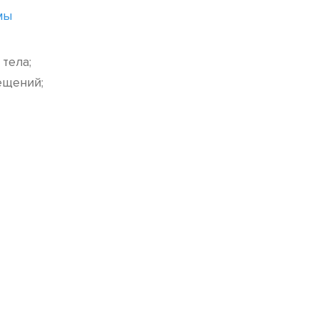
мы
тела;
ещений;