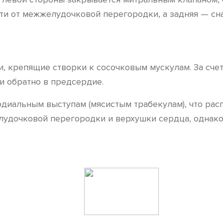
ти от межжелудочковой перегородки, а задняя — сна
и, крепящие створки к сосочковым мускулам. За сче
и обратно в предсердие.
иальным выступам (мясистым трабекулам), что расп
лудочковой перегородки и верхушки сердца, однако