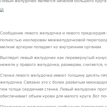
Левый желудочек является началом большого круга
Сообщение левого желудочка и левого предсердия ос
полностью изолирован межжелудочковой перегородко
мелкие артерии попадает ко внутренним органам.
Выглядит левый желудочек как перевернутый конус,
нежели у правого желудочка, размерам, считается, 
Стенки левого желудочка имеют толщину десять-пят
желудочка. Связано это с более развитым миокардо
тем толще сердечная стенка. Левый желудочек про
обеспечивает объем крови для малого круга. Вот по
Предсердно-желудочковое сообщение (отверстие) с