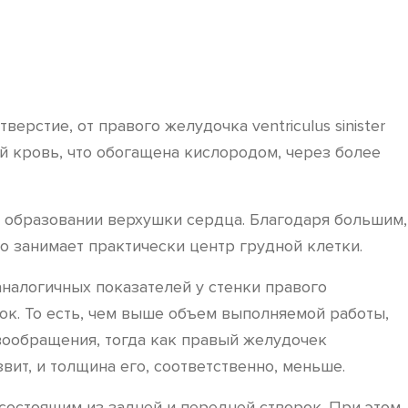
стие, от правого желудочка ventriculus sinister
 кровь, что обогащена кислородом, через более
в образовании верхушки сердца. Благодаря большим,
но занимает практически центр грудной клетки.
налогичных показателей у стенки правого
ок. То есть, чем выше объем выполняемой работы,
вообращения, тогда как правый желудочек
ит, и толщина его, соответственно, меньше.
состоящим из задней и передней створок. При этом