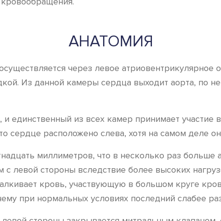
 кровообращения.
АНАТОМИЯ
уществляется через левое атриовентрикулярное отвер
й. Из данной камеры сердца выходит аорта, по ней
 и единственный из всех камер принимает участие 
что сердце расположено слева, хотя на самом деле о
надцать миллиметров, что в несколько раз больше а
м с левой стороны вследствие более высоких нагруз
талкивает кровь, участвующую в большом круге кро
чему при нормальных условиях последний слабее разв
 левой стороны закрывается митральным клапаном, 