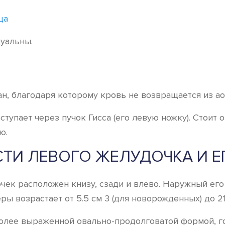
ца
уальны.
н, благодаря которому кровь не возвращается из ао
пает через пучок Гисса (его левую ножку). Стоит о
ю.
ТИ ЛЕВОГО ЖЕЛУДОЧКА И Е
чек расположен книзу, сзади и влево. Наружный его
ы возрастает от 5.5 см 3 (для новорожденных) до 21
олее выраженной овально-продолговатой формой, го