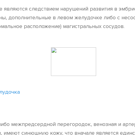
 являются следствием нарушений развития в эмбри
ы, дополнительные в левом желудочке либо с несо
омальное расположение) магистральных сосудов.
лудочка
ибо межпредсердной перегородок, венозная и арте
в, имеют синюшную кожу, что вначале является един