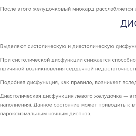
После этого желудочковый миокард расслабляется и
ДИ
Выделяют систолическую и диастолическую дисфун
При систолической дисфункции снижается способнос
причиной возникновения сердечной недостаточности
Подобная дисфункция, как правило, возникает всле
Диастолическая дисфункция левого желудочка — это
наполнения). Данное состояние может приводить к в
пароксизмальным ночным диспноэ.