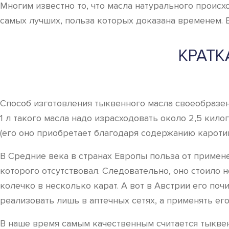
Многим известно то, что масла натурального происх
самых лучших, польза которых доказана временем. 
КРАТК
Способ изготовления тыквенного масла своеобразен,
1 л такого масла надо израсходовать около 2,5 кил
(его оно приобретает благодаря содержанию каротин
В Средние века в странах Европы польза от примене
которого отсутствовал. Следовательно, оно стоило 
колечко в несколько карат. А вот в Австрии его поч
реализовать лишь в аптечных сетях, а применять ег
В наше время самым качественным считается тыквенн