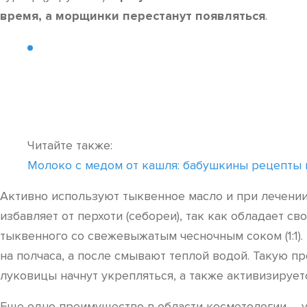
время, а морщинки перестанут появляться
.
Читайте также:
Молоко с медом от кашля: бабушкины рецепты 
Активно используют тыквенное масло и при лечении 
избавляет от перхоти (себореи), так как обладает с
тыквенного со свежевыжатым чесночным соком (1:1)
на полчаса, а после смывают теплой водой. Такую пр
луковицы начнут укрепляться, а также активизирует
Еще одно преимущество в области косметологии – у