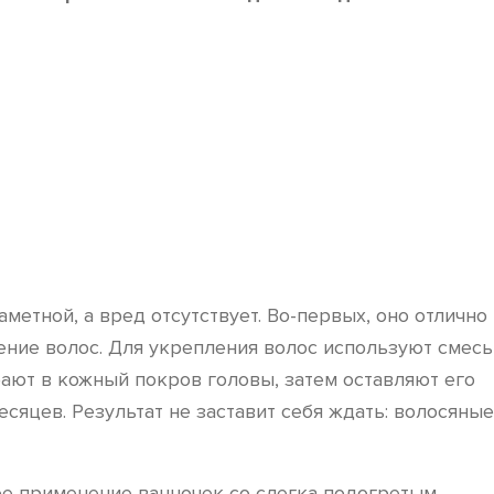
метной, а вред отсутствует. Во-первых, оно отлично
адение волос. Для укрепления волос используют смесь
ают в кожный покров головы, затем оставляют его
есяцев. Результат не заставит себя ждать: волосяные
ое применение ванночек со слегка подогретым