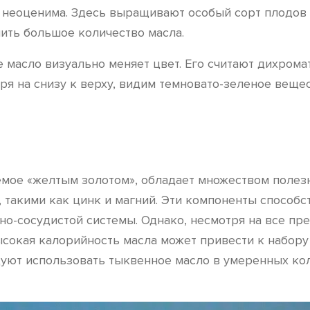
 неоценима. Здесь выращивают особый сорт плодов 
ить большое количество масла.
масло визуально меняет цвет. Его считают дихромати
тря на снизу к верху, видим темновато-зеленое веще
аемое «желтым золотом», обладает множеством поле
и, такими как цинк и магний. Эти компоненты спосо
о-сосудистой системы. Однако, несмотря на все пр
окая калорийность масла может привести к набору 
уют использовать тыквенное масло в умеренных кол