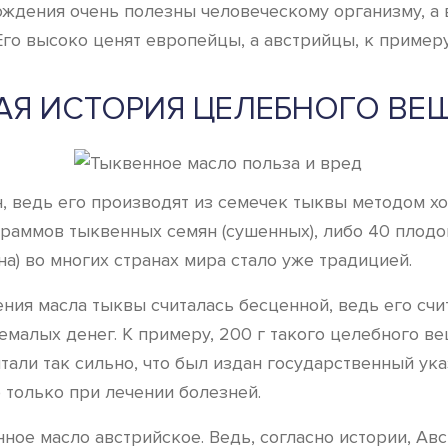
ождения очень полезны человеческому организму, а 
Его высоко ценят европейцы, а австрийцы, к пример
АЯ ИСТОРИЯ ЦЕЛЕБНОГО ВЕ
 ведь его производят из семечек тыквы методом хол
ограммов тыквенных семян (сушенных), либо 40 плод
а) во многих странах мира стало уже традицией.
ния масла тыквы считалась бесценной, ведь его счи
немалых денег. К примеру, 200 г такого целебного в
итали так сильно, что был издан государственный ук
о только при лечении болезней.
ое масло австрийское. Ведь, согласно истории, Авс