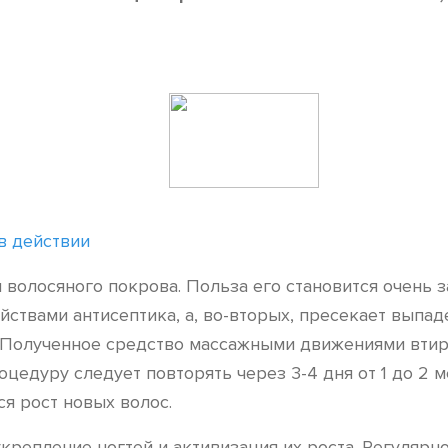
в действии
волосяного покрова. Польза его становится очень за
войствами антисептика, а, во-вторых, пресекает вып
. Полученное средство массажными движениями втир
оцедуру следует повторять через 3-4 дня от 1 до 2 м
ся рост новых волос.
крепление ногтей и активизация их роста. Регулярн