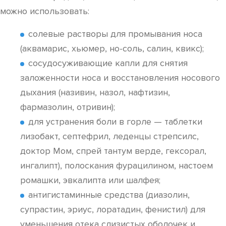
можно использовать:
солевые растворы для промывания носа
(аквамарис, хьюмер, но-соль, салин, квикс);
сосудосуживающие капли для снятия
заложенности носа и восстановления носового
дыхания (називин, назол, нафтизин,
фармазолин, отривин);
для устранения боли в горле — таблетки
лизобакт, септефрил, леденцы стрепсилс,
доктор Мом, спрей тантум верде, гексорал,
ингалипт), полоскания фурацилином, настоем
ромашки, эвкалипта или шалфея;
антигистаминные средства (диазолин,
супрастин, эриус, лоратадин, фенистил) для
уменьшения отека слизистых оболочек и