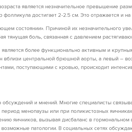
зраста является незначительное превышение разме
 фолликула достигает 2-2.5 см. Это отражается и на
ющем состоянии». Причиной их незначительного уве
бая тянущая боль, связанная с давлением растягиваю
 является более функционально активным и крупным,
 вблизи центральной брюшной аорты, а левый – воз
нтами, поступающими с кровью, происходит интенси
 обсуждений и мнений. Многие специалисты связыв
в период менопаузы или при поликистозных яичниках
ению яичников, вызывая дисбаланс в гормональном 
возможные патологии. В социальных сетях обсуждаю