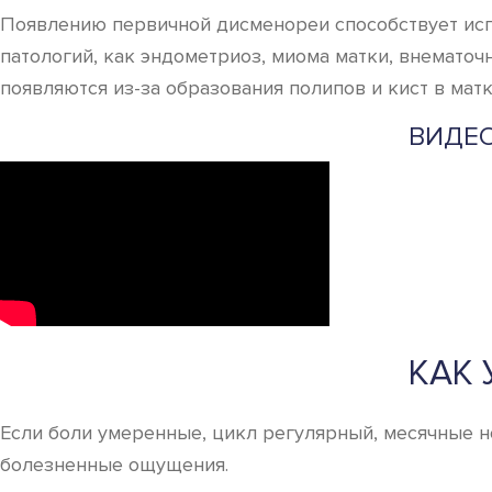
Появлению первичной дисменореи способствует испо
патологий, как эндометриоз, миома матки, внематоч
появляются из-за образования полипов и кист в матк
ВИДЕО
КАК
Если боли умеренные, цикл регулярный, месячные 
болезненные ощущения.