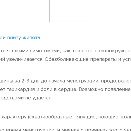
ей внизу живота
ся такими симптомами, как тошнота, головокружение
ий увеличивается. Обезболивающие препараты и ус
ины за 2-3 дня до начала менструации, продолжают
икает тахикардия и боли в сердце. Возможно появле
едствами не удается.
 характеру (схваткообразные, тянущие, ноющие, колю
 время менструации, и мнения о причинах этого яв