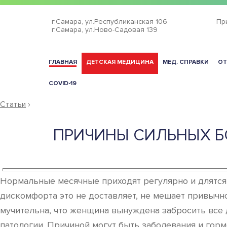
г.Самара,
ул.Республиканская 106
Пр
г.Самара,
ул.Ново-Садовая 139
ГЛАВНАЯ
ДЕТСКАЯ МЕДИЦИНА
МЕД. СПРАВКИ
ОТ
COVID-19
Статьи
›
ПРИЧИНЫ СИЛЬНЫХ Б
Нормальные месячные приходят регулярно и длятся 
дискомфорта это не доставляет, не мешает привычно
мучительна, что женщина вынуждена забросить все д
патологии. Причиной могут быть заболевания и горм