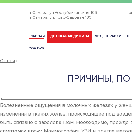
г.Самара,
ул.Республиканская 106
Пр
г.Самара,
ул.Ново-Садовая 139
ГЛАВНАЯ
ДЕТСКАЯ МЕДИЦИНА
МЕД. СПРАВКИ
ОТ
COVID-19
Статьи
›
ПРИЧИНЫ, ПО
Болезненные ощущения в молочных железах у женщи
изменения в тканях желез, происходящие под воздей
быть связано с заболеванием. Необходимо, прежде в
симптомах врачу. Маммография, УЗИ и другие методы