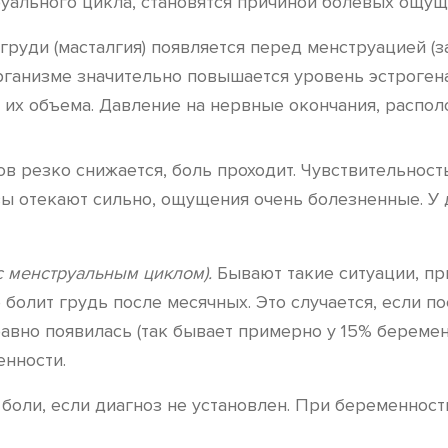
ального цикла, становятся причиной болевых ощуще
груди (масталгия) появляется перед менструацией (з
организме значительно повышается уровень эстрогена
 их объема. Давление на нервные окончания, распо
ов резко снижается, боль проходит. Чувствительнос
зы отекают сильно, ощущения очень болезненные. У 
с менструальным циклом).
Бывают такие ситуации, пр
е болит грудь после месячных. Это случается, если 
авно появилась (так бывает примерно у 15% беремен
енности.
боли, если диагноз не установлен. При беременност