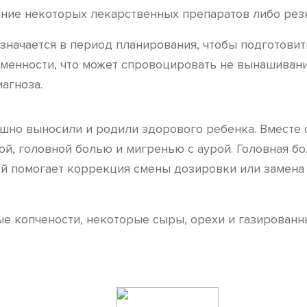
ние некоторых лекарственных препаратов либо резки
ачается в период планирования, чтобы подготовить
еменности, что может спровоцировать не вынашивани
агноза.
но выносили и родили здорового ребенка. Вместе с
й, головной болью и мигренью с аурой. Головная б
й помогает коррекция смены дозировки или замена 
е копчености, некоторые сыры, орехи и газированн