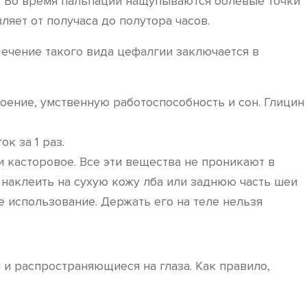
з. Во время пальпации нащупываются болевые точки
ляет от получаса до полутора часов.
Лечение такого вида цефалгии заключается в
ение, умственную работоспособность и сон. Глицин
к за 1 раз.
и касторовое. Все эти вещества не проникают в
наклеить на сухую кожу лба или заднюю часть шеи
е использование. Держать его на теле нельзя
 распространяющиеся на глаза. Как правило,