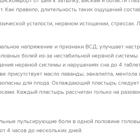
искомфорт от шеи к затылку, вискам и области гла
т. Как правило, длительность таких ощущений состав
зической усталости, нервном истощении, стрессах. 
льное напряжение и признаки ВСД, улучшает настро
ловных болей из-за нестабильной нервной системы.
ния нервной системы и нарушениях сна до 4 таблето
аве присутствует масло лаванды, эвкалипта, ментола 
езопасны для плода. Охлаждающий пластырь следует 
осами. Каждый пластырь рассчитан только на разово
ьные пульсирующие боли в одной половине головы и
т 4 часов до нескольких дней.