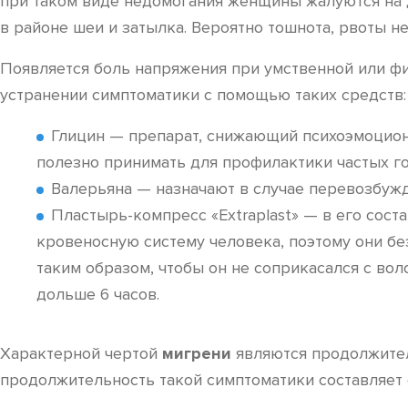
при таком виде недомогания женщины жалуются на д
в районе шеи и затылка. Вероятно тошнота, рвоты не
Появляется боль напряжения при умственной или фи
устранении симптоматики с помощью таких средств:
Глицин — препарат, снижающий психоэмоциона
полезно принимать для профилактики частых го
Валерьяна — назначают в случае перевозбужде
Пластырь-компресс «Extraplast» — в его сост
кровеносную систему человека, поэтому они б
таким образом, чтобы он не соприкасался с вол
дольше 6 часов.
Характерной чертой
мигрени
являются продолжител
продолжительность такой симптоматики составляет о