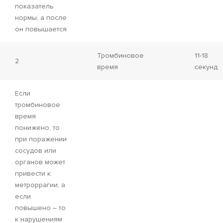
показатель
нормы, а после
он повышается
Тромбиновое
11-18
2
время
секунд
Если
тромбиновое
время
понижено, то
при поражении
сосудов или
органов может
привести к
метроррагии, а
если
повышено – то
к нарушениям