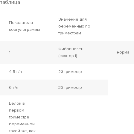
таблица
Значение для
Показатели
беременных по
коагулограммы
триместрам
Фибриноген
1
норма
(фактор I)
4-5 г/л
2й триместр
6 г/л
3й триместр
Белок в
первом
триместре
беременной
такой же, как