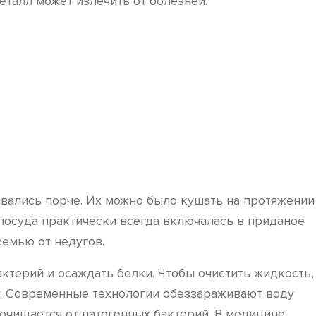
талл может излечить от болезней.
давались порче. Их можно было кушать на протяжении
посуда практически всегда включалась в приданое
семью от недугов.
ктерий и осаждать белки. Чтобы очистить жидкость,
у. Современные технологии обеззараживают воду
 очищается от патогенных бактерий. В медицине