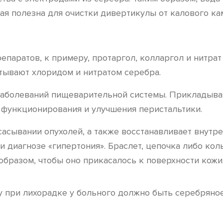
ая полезна для очистки дивертикулы от калового ка
аратов, к примеру, протаргол, колларгол и нитрат 
тывают хлоридом и нитратом серебра.
аболеваний пищеварительной системы. Прикладывая 
 функционирования и улучшения перистальтики.
сывании опухолей, а также восстанавливает внутре
 диагнозе «гипертония». Браслет, цепочка либо кол
образом, чтобы оно прикасалось к поверхности кожи
у при лихорадке у больного должно быть серебряно