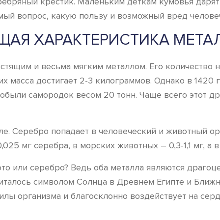
ебряный крестик. Маленьким деткам кумовья дарят
мый вопрос, какую пользу и возможный вред челове
ЩАЯ ХАРАКТЕРИСТИКА МЕТА
естящим и весьма мягким металлом. Его количество н
 их масса достигает 2-3 килограммов. Однако в 142
) добыли самородок весом 20 тонн. Чаще всего этот 
мле. Серебро попадает в человеческий и животный ор
025 мг серебра, в морских животных – 0,3-1,1 мг, а в
ото или серебро? Ведь оба металла являются драгоц
читалось символом Солнца в Древнем Египте и Ближне
лы организма и благосклонно воздействует на серд