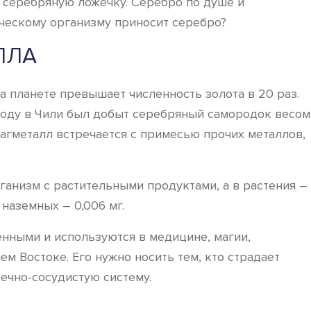
 серебряную ложечку. Серебро по душе и
ческому организму приносит серебро?
ЛЛА
а планете превышает численность золота в 20 раз.
0 году в Чили был добыт серебряный самородок весом
драгметалл встречается с примесью прочих металлов,
ганизм с растительными продуктами, а в растения –
 наземных – 0,006 мг.
енными и используются в медицине, магии,
м Востоке. Его нужно носить тем, кто страдает
ечно-сосудистую систему.