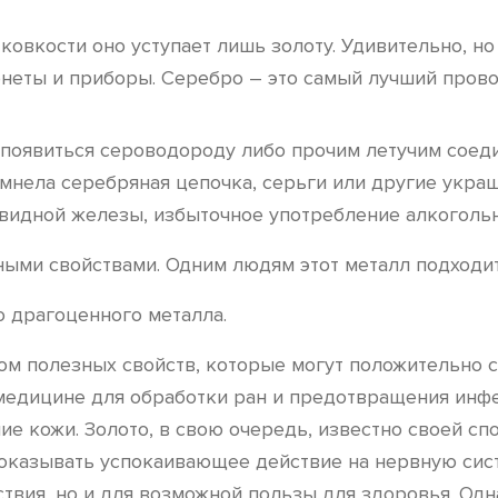
ковкости оно уступает лишь золоту. Удивительно, но 
онеты и приборы. Серебро – это самый лучший прово
о появиться сероводороду либо прочим летучим соед
мнела серебряная цепочка, серьги или другие украше
идной железы, избыточное употребление алкогольны
ыми свойствами. Одним людям этот металл подходит,
о драгоценного металла.
ом полезных свойств, которые могут положительно с
 медицине для обработки ран и предотвращения ин
ие кожи. Золото, в свою очередь, известно своей с
 оказывать успокаивающее действие на нервную сис
ствия, но и для возможной пользы для здоровья. Од