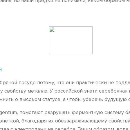
вна, но наши предки не понимали, каким образом ме
й
ебряной посуде потому, что они практически не под
 свойству металла. У российской знати серебряная 
омнить о высоком статусе, а чтобы уберечь будущую 
rgentum, помогают разрушать ферментную систему ба
онеткой, благодаря их обеззараживающему свойств
тва с электродами из серебра. Таким образом, вода