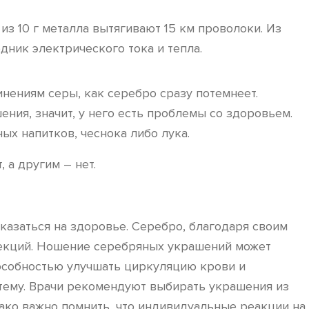
из 10 г металла вытягивают 15 км проволоки. Из
дник электрического тока и тепла.
инениям серы, как серебро сразу потемнеет.
ния, значит, у него есть проблемы со здоровьем.
х напитков, чеснока либо лука.
 а другим – нет.
казаться на здоровье. Серебро, благодаря своим
фекций. Ношение серебряных украшений может
пособностью улучшать циркуляцию крови и
тему. Врачи рекомендуют выбирать украшения из
нако важно помнить, что индивидуальные реакции на