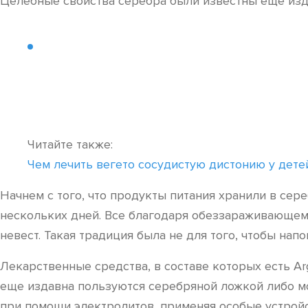
Целебные свойства серебра были известны еще изда
Читайте также:
Чем лечить вегето сосудистую дистонию у дете
Начнем с того, что продукты питания хранили в сер
нескольких дней. Все благодаря обеззараживающему
невест. Такая традиция была не для того, чтобы нап
Лекарственные средства, в составе которых есть A
еще издавна пользуются серебряной ложкой либо м
при помощи электролитов, применяя особые устройс