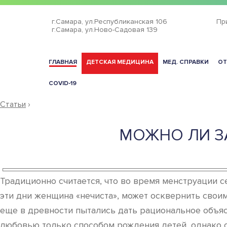
г.Самара,
ул.Республиканская 106
Пр
г.Самара,
ул.Ново-Садовая 139
ГЛАВНАЯ
ДЕТСКАЯ МЕДИЦИНА
МЕД. СПРАВКИ
ОТ
COVID-19
Статьи
›
МОЖНО ЛИ З
Традиционно считается, что во время менструации с
эти дни женщина «нечиста», может осквернить своим
еще в древности пытались дать рациональное объяс
любовью только способом рождения детей, однако с