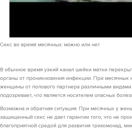
Секс во время месячных: можно или нет
В обычное время узкий канал шейки матки перекры
органы от проникновения инфекции. При месячных н
женщины от полового партнера различными видами 
подозревает, что является носителем опасных боле
Возможна и обратная ситуация. При месячных у женщ
защищенный секс не дает гарантии того, что не про
благоприятной средой для развития трихомонад, ми