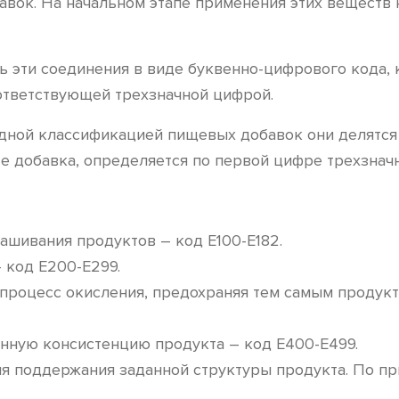
бавок. На начальном этапе применения этих веществ
ть эти соединения в виде буквенно-цифрового кода,
ответствующей трехзначной цифрой.
ной классификацией пищевых добавок они делятся н
те добавка, определяется по первой цифре трехзнач
ашивания продуктов – код Е100-Е182.
 код Е200-Е299.
роцесс окисления, предохраняя тем самым продукты
нную консистенцию продукта – код Е400-Е499.
я поддержания заданной структуры продукта. По п