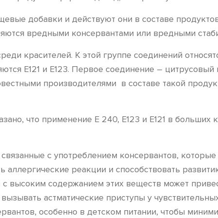
евые добавки и действуют они в составе продукто
вляются вредными консервантами или вредными стаб
среди красителей. К этой группе соединений относ
тся Е121 и Е123. Первое соединение – цитрусовый к
вестными производителями в составе такой продукц
зано, что применение Е 240, Е123 и Е121 в больших
связанные с употреблением консервантов, которые 
ать аллергические реакции и способствовать развит
 с высоким содержанием этих веществ может привес
 вызывать астматические приступы у чувствительны
рвантов, особенно в детском питании, чтобы миними