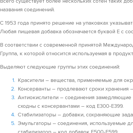
Всего существует более нескольких сотен таких до
названия соединений.
С 1953 года принято решение на упаковках указыва
Любая пищевая добавка обозначается буквой Е с со
В соответствии с современной принятой Международ
Группа, к которой относится используемая в продук
Выделяют следующие группы этих соединений:
Красители – вещества, применяемые для окр
Консерванты – продлевают сроки хранения –
Антиокислители – соединения замедляющие п
сходны с консервантами – код Е300-Е399.
Стабилизаторы – добавки, сохраняющие зада
Эмульгаторы – соединения, используемые дл
стабилизатор – код добавок Е500-Е599.