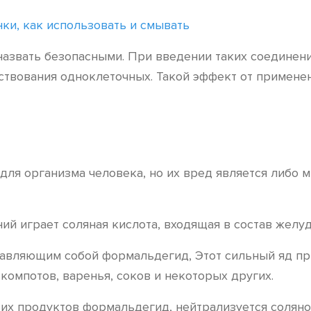
енки, как использовать и смывать
назвать безопасными. При введении таких соедине
ствования одноклеточных. Такой эффект от примене
ля организма человека, но их вред является либо 
й играет соляная кислота, входящая в состав желуд
авляющим собой формальдегид, Этот сильный яд пр
компотов, варенья, соков и некоторых других.
их продуктов формальдегид, нейтрализуется соляно