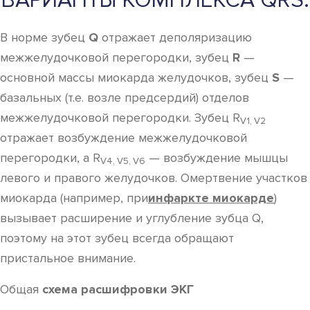
ВАРИАНТЫ КОМПЛЕКСА QRS.
В норме зубец
Q
отражает деполяризацию
межжелудочковой перегородки, зубец
R
—
основной массы миокарда желудочков, зубец
S
—
базальных (т.е. возле предсердий) отделов
межжелудочковой перегородки. Зубец R
V1, V2
отражает возбуждение межжелудочковой
перегородки, а R
— возбуждение мышцы
V4, V5, V6
левого и правого желудочков. Омертвение участков
миокарда (например, при
инфаркте миокарде
)
вызывает расширение и углубление зубца Q,
поэтому на этот зубец всегда обращают
пристальное внимание.
Общая
схема расшифровки ЭКГ