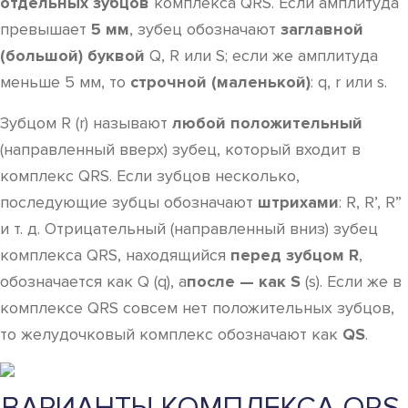
отдельных зубцов
комплекса QRS. Если амплитуда
превышает
5 мм
, зубец обозначают
заглавной
(большой) буквой
Q, R или S; если же амплитуда
меньше 5 мм, то
строчной (маленькой)
: q, r или s.
Зубцом R (r) называют
любой положительный
(направленный вверх) зубец, который входит в
комплекс QRS. Если зубцов несколько,
последующие зубцы обозначают
штрихами
: R, R’, R”
и т. д. Отрицательный (направленный вниз) зубец
комплекса QRS, находящийся
перед зубцом R
,
обозначается как Q (q), а
после — как S
(s). Если же в
комплексе QRS совсем нет положительных зубцов,
то желудочковый комплекс обозначают как
QS
.