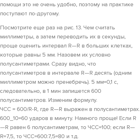
помощи это не очень удобно, поэтому на практике
поступают по-другому.
Посмотрите еще раз на рис. 13. Чем считать
миллиметры, а затем переводить их в секунды,
проще оценить интервал R—R в больших клетках,
которые равны 5 мм. Назовем их условно
полусантиметрами. Сразу видно, что
полусантиметров в интервале R—R десять (одним
миллиметром можно пренебречь). 5 мм=0,1 с,
следовательно, в 1 мин запишется 600
полусантиметров. Изменим формулу.
ЧСС = 600/R-R, где R—R выражен в полусантиметрах.
600_10=60 ударов в минуту. Намного проще! Если R
—R равен 6 полусантиметрам, то ЧCC=100; eсли R—
R=7,5, тo ЧCC=600:7,5=80 и т.д.