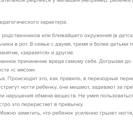
сательном рефлексе у малышей (например, ребенка р
едагогического характера:
з родственников или ближайшего окружения (в детско
чики в рот. В семье с двумя, тремя и более детьми п
нятие, «заразятся» и другие.
нанное причинение вреда самому себе. Догрызая до 
сте «с мясом».
. Происходит это, как правило, в переходные перио
 стригут ногти ребенку, они мешают, задевают за пр
или нарушения обмена веществ. Не умея пользоватьс
стро это перерастает в привычку.
Можно заметить, что ребенок усиленно грызет ногти,