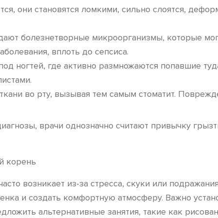
тся, они становятся ломкими, сильно слоятся, дефор
адают болезнетворные микроорганизмы, которые мог
аболевания, вплоть до сепсиса.
под ногтей, где активно размножаются попавшие туда
листами.
кани во рту, вызывая тем самым стоматит. Поврежд
 диагнозы, врачи однозначно считают привычку грыз
 часто возникает из-за стресса, скуки или подража
енка и создать комфортную атмосферу. Важно устан
дложить альтернативные занятия, такие как рисован