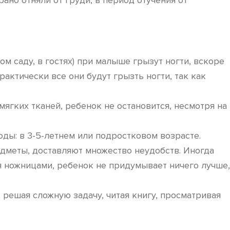
ано отняли от груди, в период отучения от
м саду, в гостях) при малыше грызут ногти, вскоре
рактически все они будут грызть ногти, так как
мягких тканей, ребенок не остановится, несмотря на
ды: в 3-5-летнем или подростковом возрасте.
едметы, доставляют множество неудобств. Иногда
я ножницами, ребенок не придумывает ничего лучше,
 решая сложную задачу, читая книгу, просматривая