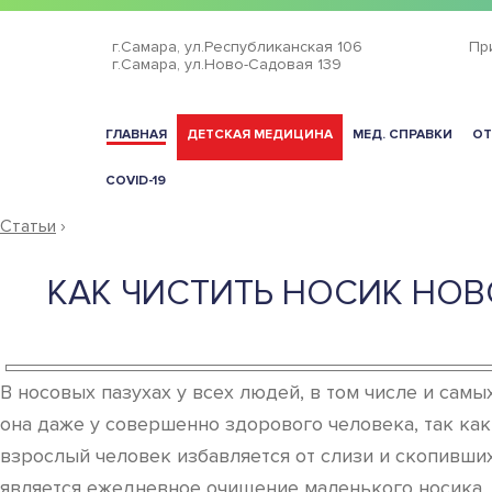
г.Самара,
ул.Республиканская 106
Пр
г.Самара,
ул.Ново-Садовая 139
ГЛАВНАЯ
ДЕТСКАЯ МЕДИЦИНА
МЕД. СПРАВКИ
ОТ
COVID-19
Статьи
›
КАК ЧИСТИТЬ НОСИК НО
В носовых пазухах у всех людей, в том числе и сам
она даже у совершенно здорового человека, так ка
взрослый человек избавляется от слизи и скопивших
является ежедневное очищение маленького носика.