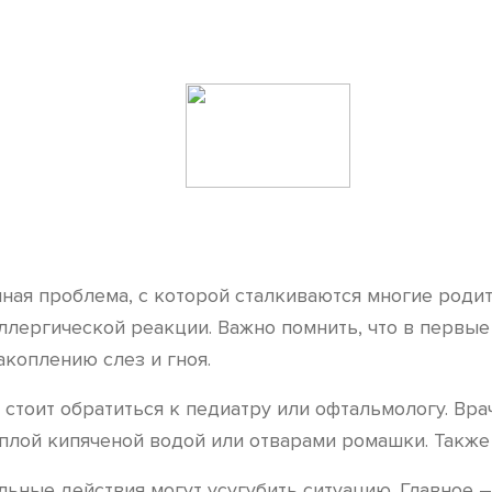
ная проблема, с которой сталкиваются многие родите
ллергической реакции. Важно помнить, что в первы
акоплению слез и гноя.
, стоит обратиться к педиатру или офтальмологу. Вр
плой кипяченой водой или отварами ромашки. Также
льные действия могут усугубить ситуацию. Главное 