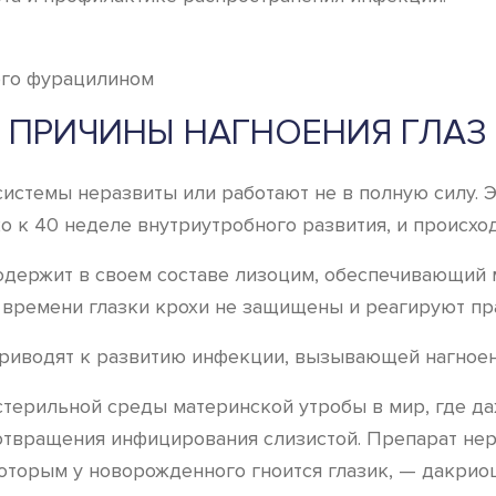
ПРИЧИНЫ НАГНОЕНИЯ ГЛАЗ
стемы неразвиты или работают не в полную силу. Эт
о к 40 неделе внутриутробного развития, и происход
одержит в своем составе лизоцим, обеспечивающий 
о времени глазки крохи не защищены и реагируют пр
приводят к развитию инфекции, вызывающей нагноен
терильной среды материнской утробы в мир, где да
отвращения инфицирования слизистой. Препарат не
оторым у новорожденного гноится глазик, — дакрио