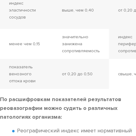
индекс
эластичности
выше, чем 0,40
от 0,20 
сосудов
значительно
индекс
менее чем 0,15
занижена
перифер
сопротивляемость
сопроти
показатель
венозного
от 0,20 до 0,50
свыше, ч
оттока крови
По расшифровкам показателей результатов
реовазографии можно судить о различных
патологиях организма:
Реографический индекс имеет нормативный