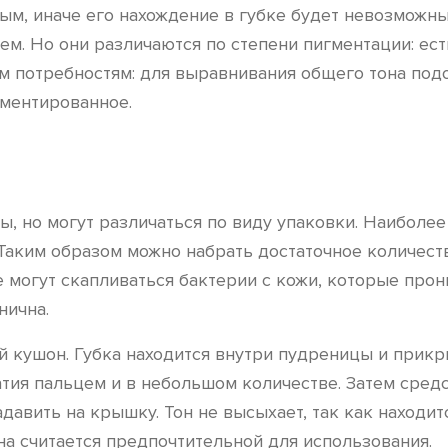
ным, иначе его нахождение в губке будет невозмож
ем. Но они различаются по степени пигментации: ест
им потребностям: для выравнивания общего тона под
гментированное.
 но могут различаться по виду упаковки. Наиболее 
 Таким образом можно набрать достаточное количеств
ке могут скапливаться бактерии с кожи, которые про
нична.
 кушон. Губка находится внутри пудреницы и прикр
тия пальцем и в небольшом количестве. Затем средс
адавить на крышку. Тон не высыхает, так как находи
на считается предпочтительной для использования.