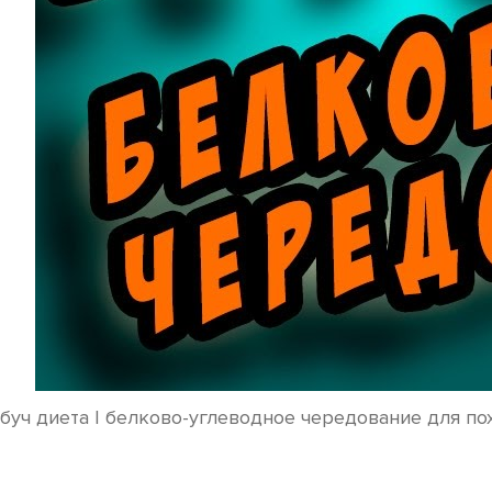
буч диета | белково-углеводное чередование для по