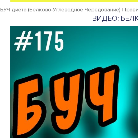
БУЧ диета (Белково-Углеводное Чередование) Прави
ВИДЕО: БЕЛ