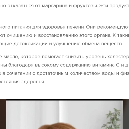
но отказаться от маргарина и фруктозы. Эти продук
ого питания для здоровья печени. Они рекомендуют
т очищению и восстановлению этого органа. К таким
ующие детоксикации и улучшению обмена веществ.
е масло, которое помогает снизить уровень холесте
зны благодаря высокому содержанию витамина C и д
ов в сочетании с достаточным количеством воды и ф
стояния здоровья.