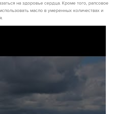
заться на здоровье сердца. Кроме того, рапсовое
 использовать масло в умеренных количествах и
я.