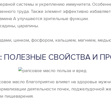
нервной системы и укреплению иммунитета. Особен
нного труда. Также элемент эффективно избавляет 
тамина А улучшаются зрительные функции.
садины, царапины.
идами, цинком, фосфором, кальцием, магнием, медью
: ПОЛЕЗНЫЕ СВОЙСТВА И П
совое масло благоприятно влияет на здоровье мужчин
ормализации деятельности почек, поджелудочной же
ии пищеварения.