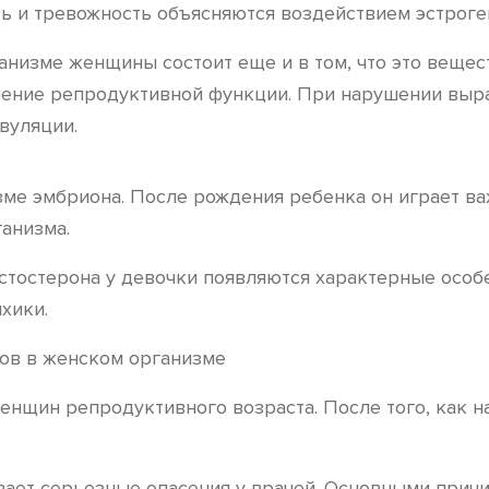
ь и тревожность объясняются воздействием эстроге
анизме женщины состоит еще и в том, что это вещес
вление репродуктивной функции. При нарушении выр
вуляции.
зме эмбриона. После рождения ребенка он играет в
анизма.
стостерона у девочки появляются характерные особе
хики.
енщин репродуктивного возраста. После того, как н
ет серьезные опасения у врачей. Основными причи