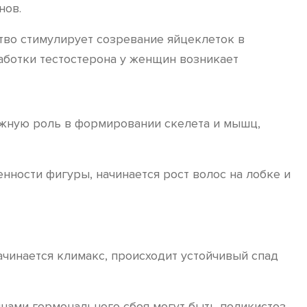
нов.
тво стимулирует созревание яйцеклеток в
аботки тестостерона у женщин возникает
ажную роль в формировании скелета и мышц,
нности фигуры, начинается рост волос на лобке и
ачинается климакс, происходит устойчивый спад
нами гормонального сбоя могут быть поликистоз