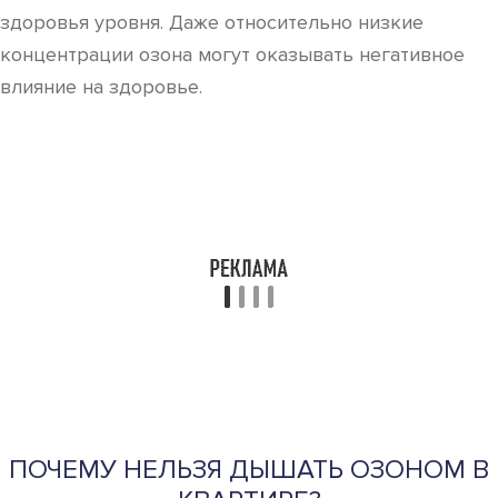
сонливость, кашель и усталость. При длительном
воздействии озона могут развиться болезни сердца
и органов дыхания.
СОВЕТЫ
СОВЕТ №1
Изучите информацию о концентрации озона в
вашем регионе. Озон может быть полезен в
стратосфере, но на уровне земли он может
вызывать проблемы с дыханием и аллергии.
Используйте приложения или сайты, которые
отслеживают уровень загрязнения воздуха, чтобы
быть в курсе.