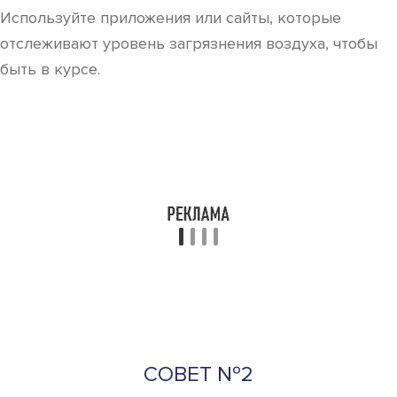
обычно ниже.
СОВЕТ №3
Используйте озонаторы с осторожностью. Хотя они
могут быть полезны для очистки воздуха в
помещениях, неправильное использование может
привести к повышению уровня озона внутри, что
может быть вредно для здоровья. Следуйте
инструкциям производителя и проветривайте
помещение после использования.