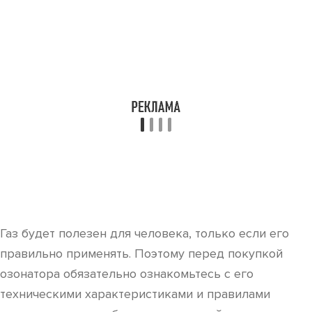
Газ будет полезен для человека, только если его
правильно применять. Поэтому перед покупкой
озонатора обязательно ознакомьтесь с его
техническими характеристиками и правилами
использования, и обязательно следуйте им.
Помните, записываясь на озонотерапию, пользу и
вред можно получить в одинаковой степени –
обязательно проконсультируйтесь с хорошим
специалистом, изучите условные и абсолютные
противопоказания, возможные побочные эффекты.
В вопросе полезно ли использование газа
доверьтесь мнению профессионала.
Никогда не занимайтесь самостоятельным