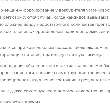
у женщин – формирование у возбудителя устойчиво
 регистрируются случаи, когда кандидоз вызывают не
 сложнее ввиду недостаточного количества препара
еское течение с чередованием периодов ремиссии и
юдаются при комплексном подходе, включающем не 
оррекцию питания, тщательную личную гигиену.
проведения обследования и взятия анализов. Необх
зраст пациентки, наличие сопутствующих хронически
спровоцировать ухудшения состояния в результате н
рвые, даже самое лучшее и дорогое лекарство не га