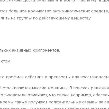
них случаях достаточно выпить всего 1 таблетку, в д
тся большое количество антимикотических средств, 
елить на группы по действующему веществу:
льких активных компонентов.
го профиля действия и препараты для восстановле
й сталкиваются многие женщины. В поисках решения
 Пользователи отмечают, что свечи, например, обесп
 кремы также получают положительные отзывы за св