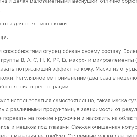
ятна и делая малозаметными веснушки, отлично бор
.
ца.
способностями огурец обязан своему составу. Более
ппы B, A, C, H, K, PP, Е), макро- и микроэлементы (
оказать потрясающий эффект на кожу. Маска из огурц
ожи. Регулярное ее применение (два раза в неделю 
обновления и регенерации.
жет использоваться самостоятельно, такая маска су
 с различными продуктами, в зависимости от резуль
е порезать на тонкие кружочки и наложить на облас
ков и мешков под глазами. Свежая очищенная кожура
го смывания не требует. Огуречные маски для лица