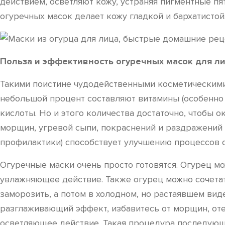
действием, осветляют кожу, устраняя пигментные п
огуречных масок делает кожу гладкой и бархатистой
Польза и эффективность огуречных масок для ли
Такими поистине чудодейственными косметическими 
небольшой процент составляют витамины (особенно гру
кислоты. Но и этого количества достаточно, чтобы 
морщин, угревой сыпи, покраснений и раздражений к
профилактики) способствует улучшению процессов 
Огуречные маски очень просто готовятся. Огурец мо
увлажняющее действие. Также огурец можно сочетать
заморозить, а потом в холодном, но растаявшем вид
разглаживающий эффект, избавитесь от морщин, оте
осветляющее действие. Такая процедура последующе