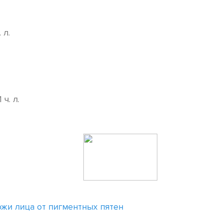
 л.
ч. л.
жи лица от пигментных пятен