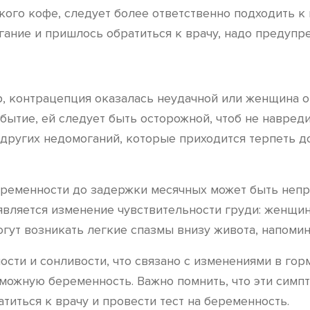
пкого кофе, следует более ответственно подходить 
ание и пришлось обратиться к врачу, надо предупре
, контрацепция оказалась неудачной или женщина о
бытие, ей следует быть осторожной, чтоб не навред
 других недомоганий, которые приходится терпеть д
еременности до задержки месячных может быть непр
является изменение чувствительности груди: женщин
огут возникать легкие спазмы внизу живота, напом
ти и сонливости, что связано с изменениями в гор
зможную беременность. Важно помнить, что эти симп
титься к врачу и провести тест на беременность.