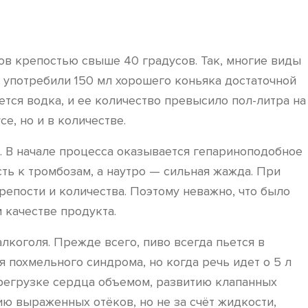
ов крепостью свыше 40 градусов. Так, многие виды
вы употребили 150 мл хорошего коньяка достаточной
ьется водка, и ее количество превысило пол-литра на
е, но и в количестве.
ь. В начале процесса оказывается гепариноподобное
сть к тромбозам, а наутро — сильная жажда. При
репости и количества. Поэтому неважно, что было
 качестве продукта.
алкоголя. Прежде всего, пиво всегда пьется в
 похмельного синдрома, но когда речь идет о 5 л
ерегрузке сердца объемом, развитию клапанных
ю выраженных отёков, но не за счёт жидкости,