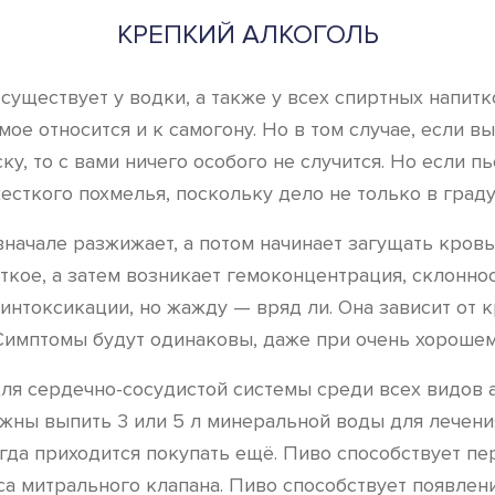
КРЕПКИЙ АЛКОГОЛЬ
уществует у водки, а также у всех спиртных напитк
мое относится и к самогону. Но в том случае, если 
ку, то с вами ничего особого не случится. Но если п
есткого похмелья, поскольку дело не только в градус
вначале разжижает, а потом начинает загущать кров
ткое, а затем возникает гемоконцентрация, склонно
нтоксикации, но жажду — вряд ли. Она зависит от к
. Симптомы будут одинаковы, даже при очень хорошем
 для сердечно-сосудистой системы среди всех видов 
лжны выпить 3 или 5 л минеральной воды для лечения
огда приходится покупать ещё. Пиво способствует п
а митрального клапана. Пиво способствует появлени