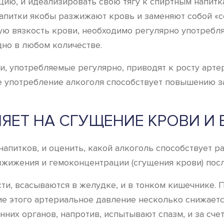
ию, и идеализировать свою тягу к спиртным напитка
апитки якобы разжижают кровь и заменяют собой «с
ную вязкость крови, необходимо регулярно употребл
дно в любом количестве.
ки, употребляемые регулярно, приводят к росту арт
ое употребление алкоголя способствует повышению 
ЯЕТ НА СГУЩЕНИЕ КРОВИ И
напитков, и оценить, какой алкоголь способствует 
азжижения и гемоконцентрации (сгущения крови) пос
и, всасываются в желудке, и в тонком кишечнике. П
е этого артериальное давление несколько снижается
них органов, напротив, испытывают спазм, и за сче