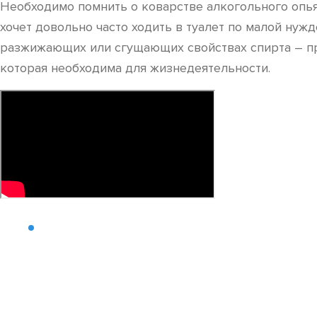
Необходимо помнить о коварстве алкогольного опьян
хочет довольно часто ходить в туалет по малой нужд
разжижающих или сгущающих свойствах спирта – про
которая необходима для жизнедеятельности.