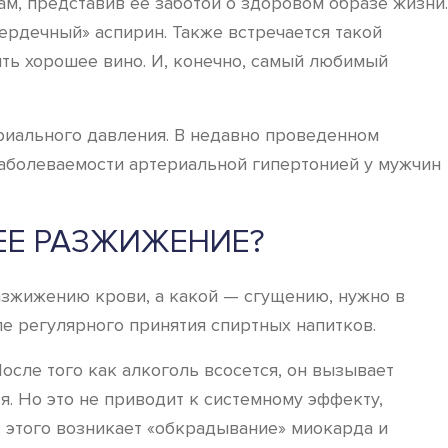
м, представив ее заботой о здоровом образе жизни.
ердечный» аспирин. Также встречается такой
ять хорошее вино. И, конечно, самый любимый
ериального давления. В недавно проведенном
заболеваемости артериальной гипертонией у мужчин
 ЕЕ РАЗЖИЖЕНИЕ?
разжижению крови, а какой — сгущению, нужно в
ле регулярного принятия спиртных напитков.
осле того как алкоголь всосется, он вызывает
. Но это не приводит к системному эффекту,
т этого возникает «обкрадывание» миокарда и