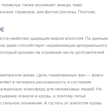
м похмелье также возникает жажда, пиво
нских гормонов, или фитоэстрогены. Поэтому
ОЕ
ляется наиболее щадящим видом алкоголя. По данным
вно даже способствует нормализации артериального
, который доказан на огромном числе долгожителей
 шампанских винах. Цель газированных вин — вовсе
ляет в человека раскованность и состояние
ринужденную атмосферу для незнакомых людей. Но
сывание этанола в кровь, и поэтому питьё
 сильное опьянение. А густеть от алкоголя кровь