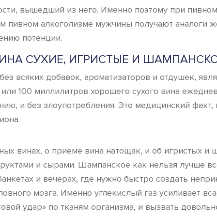
кости, вышедший из него. Именно поэтому при пивно
м пивном алкоголизме мужчины получают аналоги же
ению потенции.
ИНА СУХИЕ, ИГРИСТЫЕ И ШАМПАНСК
 без всяких добавок, ароматизаторов и отдушек, яв
 или 100 миллилитров хорошего сухого вина ежедне
анию, и без злоупотребления. Это медицинский факт
иона.
еных винах, о приеме вина натощак, и об игристых и
уктами и сырами. Шампанское как нельзя лучше все
банкетах и вечерах, где нужно быстро создать неп
овного мозга. Именно углекислый газ усиливает вса
овой удар» по тканям организма, и вызвать довольно