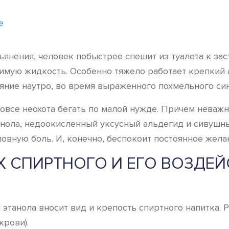
е
янения, человек побыстрее спешит из туалета к заст
одимую жидкость. Особенно тяжело работает крепкий
ояние наутро, во время выраженного похмельного си
 вовсе неохота бегать по малой нужде. Причем неваж
анола, недоокисленный уксусный альдегид и сивушн
вную боль. И, конечно, беспокоит постоянное желан
Х СПИРТНОГО И ЕГО ВОЗДЕЙ
 этанола вносит вид и крепость спиртного напитка.
крови).