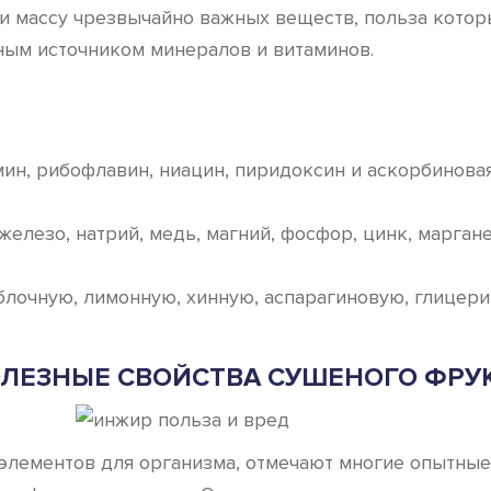
 и массу чрезвычайно важных веществ, польза котор
ным источником минералов и витаминов.
н, рибофлавин, ниацин, пиридоксин и аскорбиновая к
елезо, натрий, медь, магний, фосфор, цинк, маргане
блочную, лимонную, хинную, аспарагиновую, глицери
ЛЕЗНЫЕ СВОЙСТВА СУШЕНОГО ФРУ
х элементов для организма, отмечают многие опытны