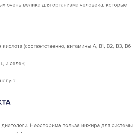
ых очень велика для организма человека, которые
ислота (соответственно, витамины А, В1, В2, В3, В6
ц и селен;
новую;
КТА
е диетологи. Неоспорима польза инжира для системы