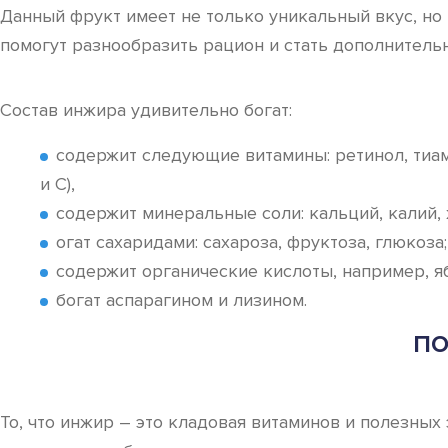
Данный фрукт имеет не только уникальный вкус, но
помогут разнообразить рацион и стать дополнитель
Состав инжира удивительно богат:
содержит следующие витамины: ретинол, тиами
и С),
содержит минеральные соли: кальций, калий, ж
огат сахаридами: сахароза, фруктоза, глюкоза;
содержит органические кислоты, например, я
богат аспарагином и лизином.
ПО
То, что инжир – это кладовая витаминов и полезны