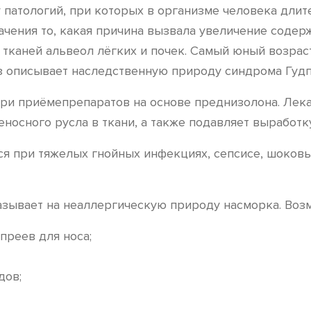
патологий, при которых в организме человека длит
ачения то, какая причина вызвала увеличение содер
тканей альвеол лёгких и почек. Самый юный возраст
тез описывает наследственную природу синдрома Гудп
ри приёмепрепаратов на основе преднизолона. Лек
еносного русла в ткани, а также подавляет выработк
я при тяжелых гнойных инфекциях, сепсисе, шоковы
казывает на неаллергическую природу насморка. Воз
реев для носа;
дов;