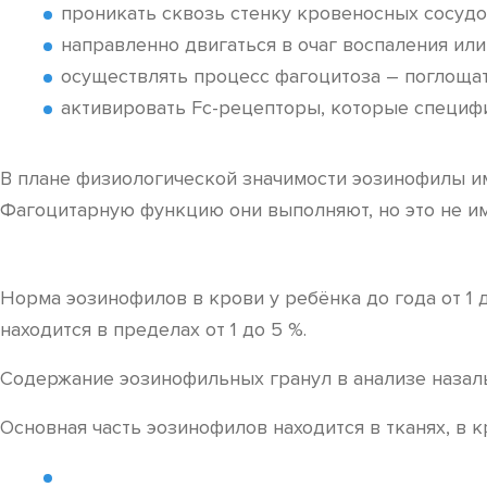
проникать сквозь стенку кровеносных сосудов
направленно двигаться в очаг воспаления ил
осуществлять процесс фагоцитоза – поглощат
активировать Fc-рецепторы, которые специфи
В плане физиологической значимости эозинофилы и
Фагоцитарную функцию они выполняют, но это не им
Норма эозинофилов в крови у ребёнка до года от 1 
находится в пределах от 1 до 5 %.
Содержание эозинофильных гранул в анализе назальн
Основная часть эозинофилов находится в тканях, в 