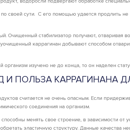
продукт, водоросли подвергают обработке специаль
по своей сути. С его помощью удается продлить не 
й. Очищенный стабилизатор получают, отваривая во
уочищенный каррагинан добывают способом отварив
й организм изучено не до конца, то он наделен стат
Д И ПОЛЬЗА КАРРАГИНАНА 
одуктов считается не очень опасным. Если придерж
имического соединения на организм.
способны менять свое строение, в зависимости от у
иобретать эластичную структуру. Данные качества н