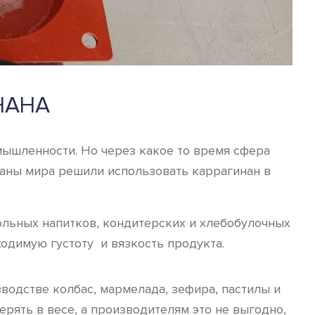
НАНА
мышленности. Но через какое то время сфера
траны мира решили использовать каррагинан в
гольных напитков, кондитерских и хлебобулочных
одимую густоту и вязкость продукта.
зводстве колбас, мармелада, зефира, пастилы и
рять в весе, а производителям это не выгодно,