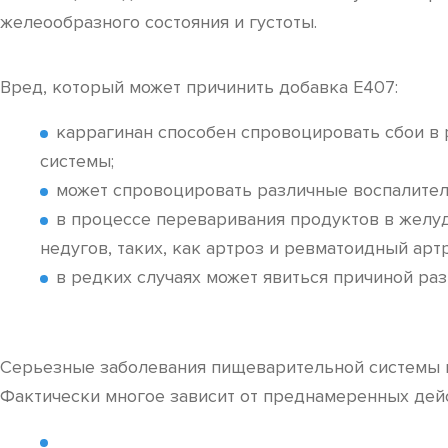
желеообразного состояния и густоты.
Вред, который может причинить добавка Е407:
каррагинан способен спровоцировать сбои в
системы;
может спровоцировать различные воспалител
в процессе переваривания продуктов в желу
недугов, таких, как артроз и ревматоидный артр
в редких случаях может явиться причиной разв
Серьезные заболевания пищеварительной системы м
Фактически многое зависит от преднамеренных дейс